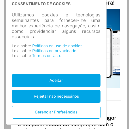
Novo APP Atende.Net! Baixe Agora!
CONSENTIMENTO DE COOKIES
Utilizamos cookies e tecnologias
semelhantes para fornecer-lhe uma
melhor experiência de navegação, assim
como providenciar alguns recursos
essenciais.
Leia sobre
Políticas de uso de cookies.
Leia sobre
Políticas de privacidade.
Leia sobre
Termos de Uso.
Aceitar
Rejeitar não necessários
Nota Nacional
Gerenciar Preferências
I
niciando em
01/01/2026
entra em vigor
a obrigatoriedade de integração com o