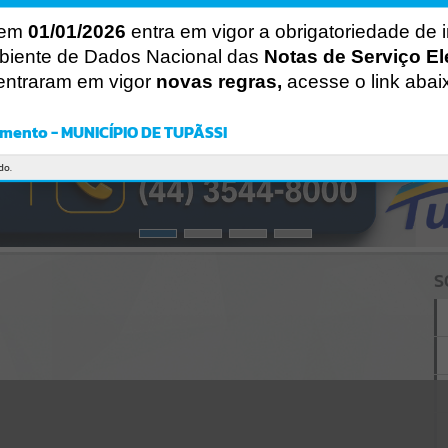
Gerenciamento do Sistema
CÓDIGO DA MENSAGEM:
EST-000040
 em
01/01/2026
entra em vigor a obrigatoriedade de 
Ocorreu um erro de script:
biente de Dados Nacional das
Notas de Serviço El
Uncaught SyntaxError: Unexpected token '('
entraram em vigor
novas regras,
acesse o link abai
https://tupassi.atende.net/cidadao/acesso-
informacao/static/bundle/wpo_index_2_base_l2_portal_editores_sy
nc_0b42c19fa6001c693ae1518a9338907f.js?v=b4a5ca9c:47
mento - MUNICÍPIO DE TUPÃSSI
Verificar Mais Detalhes
OK
do.
S