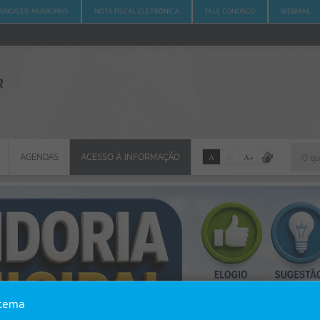
ÁRIO/LEIS MUNICIPAIS
NOTA FISCAL ELETRÔNICA
FALE CONOSCO
WEBMAIL
R
ACESSO À INFORMAÇÃO
AGENDAS
ACESSO À INFORMAÇÃO
A
A
-
A
+
AGENDAS
Por favor, aguarde...
Erro
stema
SISTEMA