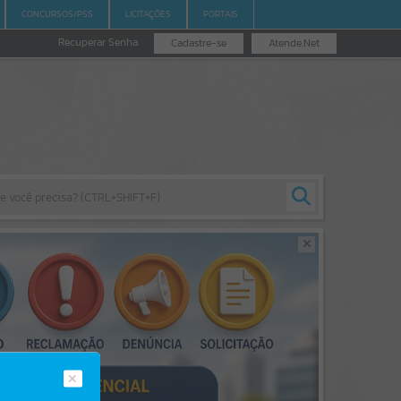
CONCURSOS/PSS
LICITAÇÕES
PORTAIS
Recuperar Senha
Cadastre-se
Atende.Net