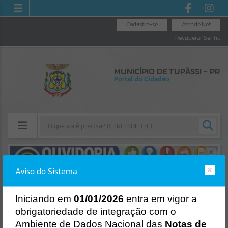
Cadastre-se
Atende.Net
Recuperar Senha
MUNICÍPIO DE TUPÃSSI - PR
Portal do Cidadão
Resultados para
""
Aviso do Sistema
Erro
Portais
SISTEMA
Gerenciamento do Sistema
I
niciando em
01/01/2026
entra em vigor a
Por favor, aguarde...
CÓDIGO DA MENSAGEM:
EST-000040
obrigatoriedade de integração com o
Ocorreu um erro de script:
Ambiente de Dados Nacional das
Notas de
NOTÍCIAS