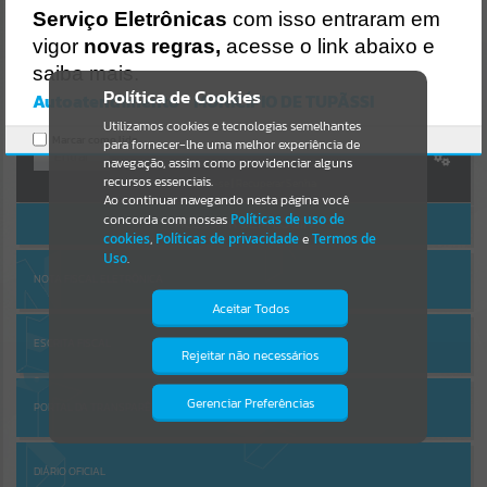
Uncaught SyntaxError: Unexpected token '('
Serviço Eletrônicas
com isso entraram em
https://tupassi.atende.net/cidadao/pagina/static/bundle/wpo_index
AUTOATENDIMENTO
_2_base_l2_portal_editores_sync_0b42c19fa6001c693ae1518a93389
vigor
novas regras,
acesse o link abaixo e
Por favor, aguarde...
07f.js?v=b4a5ca9c:47
saiba mais.
Verificar Mais Detalhes
Política de Cookies
Autoatendimento - MUNICÍPIO DE TUPÃSSI
SUBPORTAIS
OK
Utilizamos cookies e tecnologias semelhantes
Marcar como lido.
para fornecer-lhe uma melhor experiência de
Entrar
Por favor, aguarde...
navegação, assim como providenciar alguns
recursos essenciais.
Cadastre-se
|
Recuperar Senha
Ao continuar navegando nesta página você
concorda com nossas
Políticas de uso de
ACESSAR SEM LOGIN
SERVIÇOS
cookies
,
Políticas de privacidade
e
Termos de
Uso
.
Por favor, aguarde...
NOTA FISCAL ELETRÔNICA
Aceitar Todos
EVENTOS
ESCRITA FISCAL
Rejeitar não necessários
Isto significa que diversos recursos
providenciados poderão não estar
Por favor, aguarde...
disponíveis.
Gerenciar Preferências
PORTAL DA TRANSPARÊNCIA
PÁGINAS
DIÁRIO OFICIAL