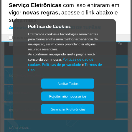
Uncaught SyntaxError: Unexpected token '('
Serviço Eletrônicas
com isso entraram em
https://tupassi.atende.net/cidadao/pagina/static/bundle/wpo_index
AUTOATENDIMENTO
_2_base_l2_portal_editores_sync_0b42c19fa6001c693ae1518a93389
vigor
novas regras,
acesse o link abaixo e
Por favor, aguarde...
07f.js?v=b4a5ca9c:47
saiba mais.
Verificar Mais Detalhes
Política de Cookies
Autoatendimento - MUNICÍPIO DE TUPÃSSI
SUBPORTAIS
OK
Utilizamos cookies e tecnologias semelhantes
Marcar como lido.
para fornecer-lhe uma melhor experiência de
Entrar
Por favor, aguarde...
navegação, assim como providenciar alguns
recursos essenciais.
Cadastre-se
|
Recuperar Senha
Ao continuar navegando nesta página você
concorda com nossas
Políticas de uso de
ACESSAR SEM LOGIN
SERVIÇOS
cookies
,
Políticas de privacidade
e
Termos de
Uso
.
Por favor, aguarde...
NOTA FISCAL ELETRÔNICA
Aceitar Todos
EVENTOS
ESCRITA FISCAL
Rejeitar não necessários
Isto significa que diversos recursos
providenciados poderão não estar
Por favor, aguarde...
disponíveis.
Gerenciar Preferências
PORTAL DA TRANSPARÊNCIA
PÁGINAS
DIÁRIO OFICIAL