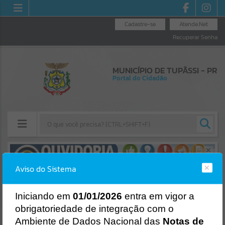
Cadastre-se
Atende.Net
Recuperar Senha
MUNICÍPIO DE TUPÃSSI - PR
Portal do Cidadão
Resultados para
""
Aviso do Sistema
Erro
Portais
SISTEMA
Gerenciamento do Sistema
I
niciando em
01/01/2026
entra em vigor a
Por favor, aguarde...
CÓDIGO DA MENSAGEM:
EST-000040
obrigatoriedade de integração com o
Ocorreu um erro de script:
Ambiente de Dados Nacional das
Notas de
NOTÍCIAS