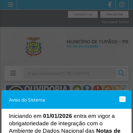
Cadastre-se
Atende.Net
Recuperar Senha
MUNICÍPIO DE TUPÃSSI - PR
Portal do Cidadão
Resultados para
""
Aviso do Sistema
Erro
Portais
SISTEMA
Gerenciamento do Sistema
I
niciando em
01/01/2026
entra em vigor a
Por favor, aguarde...
CÓDIGO DA MENSAGEM:
EST-000040
obrigatoriedade de integração com o
Ocorreu um erro de script:
Ambiente de Dados Nacional das
Notas de
NOTÍCIAS