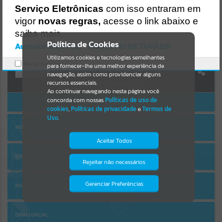
Uncaught SyntaxError: Unexpected token '('
Serviço Eletrônicas
com isso entraram em
https://tupassi.atende.net/cidadao/agenda/agenda-de-eventos-
AUTOATENDIMENTO
2026/evento/static/bundle/wpo_index_2_base_l2_portal_editores_s
vigor
novas regras,
acesse o link abaixo e
Por favor, aguarde...
ync_0b42c19fa6001c693ae1518a9338907f.js?v=b4a5ca9c:47
saiba mais.
Verificar Mais Detalhes
Política de Cookies
Autoatendimento - MUNICÍPIO DE TUPÃSSI
SUBPORTAIS
OK
Utilizamos cookies e tecnologias semelhantes
Marcar como lido.
para fornecer-lhe uma melhor experiência de
Entrar
Por favor, aguarde...
navegação, assim como providenciar alguns
recursos essenciais.
Cadastre-se
|
Recuperar Senha
Ao continuar navegando nesta página você
concorda com nossas
Políticas de uso de
ACESSAR SEM LOGIN
SERVIÇOS
cookies
,
Políticas de privacidade
e
Termos de
Uso
.
Por favor, aguarde...
NOTA FISCAL ELETRÔNICA
Aceitar Todos
EVENTOS
ESCRITA FISCAL
Rejeitar não necessários
Isto significa que diversos recursos
providenciados poderão não estar
Por favor, aguarde...
disponíveis.
Gerenciar Preferências
PORTAL DA TRANSPARÊNCIA
PÁGINAS
DIÁRIO OFICIAL